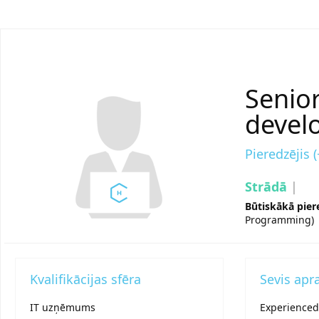
Senior
devel
Pieredzējis 
Strādā
|
Būtiskākā pier
Programming) |
Kvalifikācijas sfēra
Sevis apr
IT uzņēmums
Experienced 