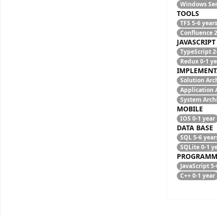
Windows Se
TOOLS
TFS
5-6 year
Confluence
2
JAVASCRIPT
TypeScript
2
Redux
0-1 ye
IMPLEMENT
Solution Arc
Application 
System Arch
MOBILE
IOS
0-1 year
DATA BASE
SQL
5-6 year
SQLite
0-1 y
PROGRAMM
JavaScript
5-
C++
0-1 year