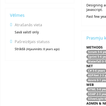
Designing a
Javascript.
Vēlmes
Past few yea
Atrašanās vieta
Savā valstī only
Prasmju 
Pašreizējais statuss
METHODS
Strādā
(
Atjaunināts:
8 years ago
)
Scrum
5-6 ye
Sprint
5-6 ye
Waterfall
0-
NET
C#
5-6 years
ASP.Net
2-3 
Azure
0-1 ye
WEB
HTML
5-6 ye
SOAP
2-3 ye
SilverLight
0
ADMIN & N