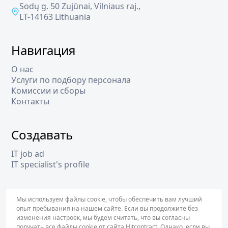
Sodų g. 50 Zujūnai, Vilniaus raj.,
LT-14163 Lithuania
Навигация
О нас
Услуги по подбору персонала
Комиссии и сборы
Контакты
Создавать
IT job ad
IT specialist's profile
Подписка
Мы используем файлы cookie, чтобы обеспечить вам лучший
опыт пребывания на нашем сайте. Если вы продолжите без
изменения настроек, мы будем считать, что вы согласны
получать все файлы cookie от сайта Hitcontract. Однако, если вы
ПОДПИ