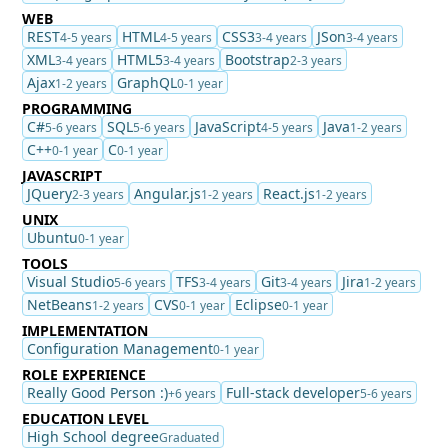
WEB
REST
HTML
CSS3
JSon
4-5 years
4-5 years
3-4 years
3-4 years
XML
HTML5
Bootstrap
3-4 years
3-4 years
2-3 years
Ajax
GraphQL
1-2 years
0-1 year
PROGRAMMING
C#
SQL
JavaScript
Java
5-6 years
5-6 years
4-5 years
1-2 years
C++
C
0-1 year
0-1 year
JAVASCRIPT
JQuery
Angular.js
React.js
2-3 years
1-2 years
1-2 years
UNIX
Ubuntu
0-1 year
TOOLS
Visual Studio
TFS
Git
Jira
5-6 years
3-4 years
3-4 years
1-2 years
NetBeans
CVS
Eclipse
1-2 years
0-1 year
0-1 year
IMPLEMENTATION
Configuration Management
0-1 year
ROLE EXPERIENCE
Really Good Person :)
Full-stack developer
+6 years
5-6 years
EDUCATION LEVEL
High School degree
Graduated