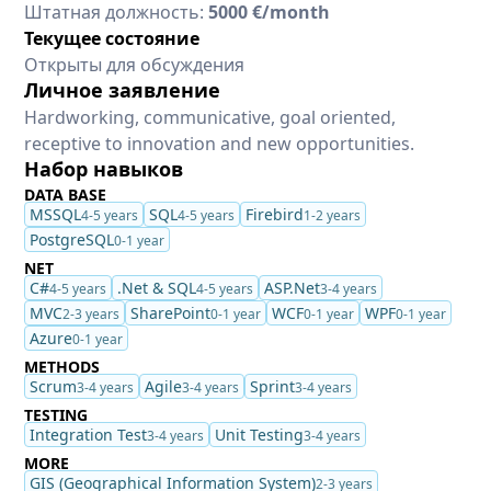
Штатная должность:
5000 €/month
Текущее состояние
Открыты для обсуждения
Личное заявление
Hardworking, communicative, goal oriented,
receptive to innovation and new opportunities.
Набор навыков
DATA BASE
MSSQL
SQL
Firebird
4-5 years
4-5 years
1-2 years
PostgreSQL
0-1 year
NET
C#
.Net & SQL
ASP.Net
4-5 years
4-5 years
3-4 years
MVC
SharePoint
WCF
WPF
2-3 years
0-1 year
0-1 year
0-1 year
Azure
0-1 year
METHODS
Scrum
Agile
Sprint
3-4 years
3-4 years
3-4 years
TESTING
Integration Test
Unit Testing
3-4 years
3-4 years
MORE
GIS (Geographical Information System)
2-3 years