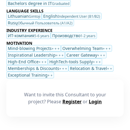
Bachelors degree in IT
Graduated
LANGUAGE SKILLS
Lithuanian
English
Gimtoji
Independent User (B1/B2)
Rusų
Обычный Пользователь (A1/A2)
INDUSTRY EXPERIENCE
ИТ-компания
Производство
5-6 years
1-2 years
MOTIVATION
Mind-blowing Projects
Overwhelming Team
+ + +
+ + +
Inspirational Leadership
Career Gateway
+ + +
+ + +
High-End Office
HighTech-tools Supply
+ + +
+ + +
Memberships & Discounts
Relocation & Travel
+ + +
+ +
Exceptional Training
+ +
Want to invite this Consultant to your
project? Please
Register
or
Login