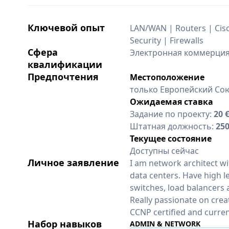
Ключевой опыт
LAN/WAN | Routers | Cisc
Security | Firewalls
Сфера
Электронная коммерция,
квалификации
Предпочтения
Местоположение
только Европейский Со
Ожидаемая ставка
Задание по проекту:
20 
Штатная должность:
25
Текущее состояние
Доступны сейчас
Личное заявление
I am network architect w
data centers. Have high l
switches, load balancers 
Really passionate on crea
CCNP certified and curren
Набор навыков
ADMIN & NETWORK