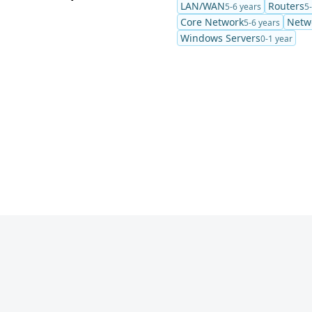
LAN/WAN
Routers
5-6 years
5
Core Network
Netwo
5-6 years
Windows Servers
0-1 year