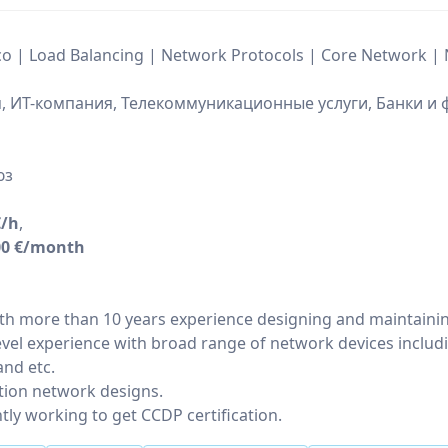
o | Load Balancing | Network Protocols | Core Network |
 ИТ-компания, Телекоммуникационные услуги, Банки и
юз
€/h
,
00 €/month
ith more than 10 years experience designing and maintainin
evel experience with broad range of network devices includi
and etc.
tion network designs.
tly working to get CCDP certification.