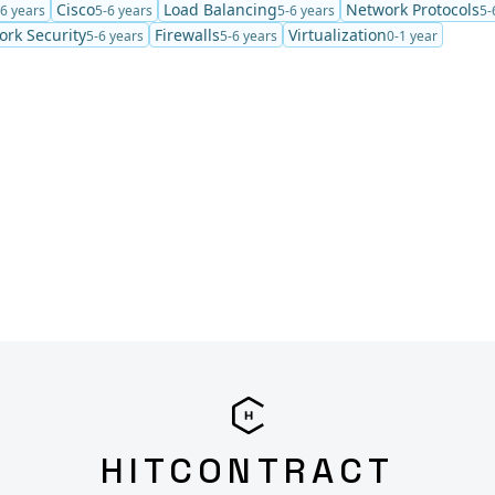
Cisco
Load Balancing
Network Protocols
-6 years
5-6 years
5-6 years
5-
rk Security
Firewalls
Virtualization
5-6 years
5-6 years
0-1 year
HITCONTRACT