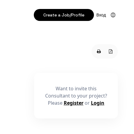
Create a Job/Profile
Вход
Want to invite this
Consultant to your project?
Please
Register
or
Login