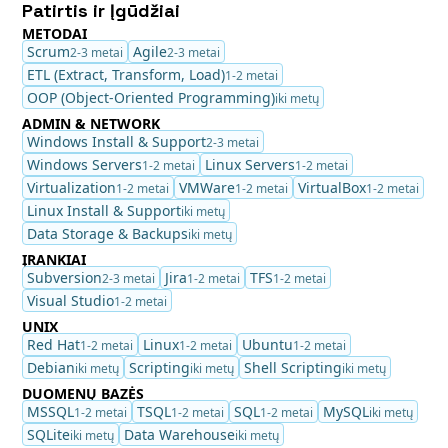
Patirtis ir Įgūdžiai
METODAI
Scrum
Agile
2-3 metai
2-3 metai
ETL (Extract, Transform, Load)
1-2 metai
OOP (Object-Oriented Programming)
iki metų
ADMIN & NETWORK
Windows Install & Support
2-3 metai
Windows Servers
Linux Servers
1-2 metai
1-2 metai
Virtualization
VMWare
VirtualBox
1-2 metai
1-2 metai
1-2 metai
Linux Install & Support
iki metų
Data Storage & Backups
iki metų
ĮRANKIAI
Subversion
Jira
TFS
2-3 metai
1-2 metai
1-2 metai
Visual Studio
1-2 metai
UNIX
Red Hat
Linux
Ubuntu
1-2 metai
1-2 metai
1-2 metai
Debian
Scripting
Shell Scripting
iki metų
iki metų
iki metų
DUOMENŲ BAZĖS
MSSQL
TSQL
SQL
MySQL
1-2 metai
1-2 metai
1-2 metai
iki metų
SQLite
Data Warehouse
iki metų
iki metų