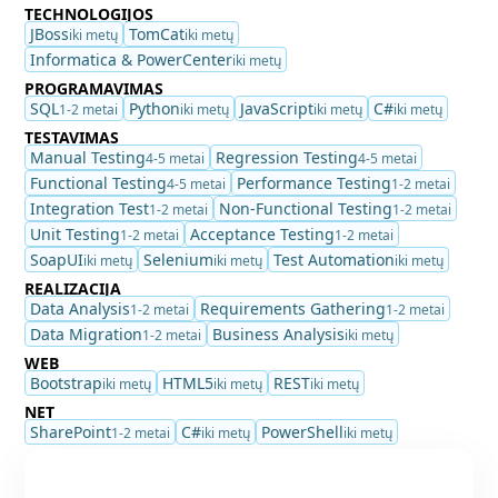
TECHNOLOGIJOS
JBoss
TomCat
iki metų
iki metų
Informatica & PowerCenter
iki metų
PROGRAMAVIMAS
SQL
Python
JavaScript
C#
1-2 metai
iki metų
iki metų
iki metų
TESTAVIMAS
Manual Testing
Regression Testing
4-5 metai
4-5 metai
Functional Testing
Performance Testing
4-5 metai
1-2 metai
Integration Test
Non-Functional Testing
1-2 metai
1-2 metai
Unit Testing
Acceptance Testing
1-2 metai
1-2 metai
SoapUI
Selenium
Test Automation
iki metų
iki metų
iki metų
REALIZACIJA
Data Analysis
Requirements Gathering
1-2 metai
1-2 metai
Data Migration
Business Analysis
1-2 metai
iki metų
WEB
Bootstrap
HTML5
REST
iki metų
iki metų
iki metų
NET
SharePoint
C#
PowerShell
1-2 metai
iki metų
iki metų