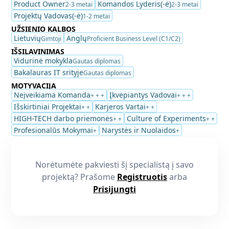
Product Owner
Komandos Lyderis(-ė)
2-3 metai
2-3 metai
Projektų Vadovas(-ė)
1-2 metai
UŽSIENIO KALBOS
Lietuvių
Anglų
Gimtoji
Proficient Business Level (C1/C2)
IŠSILAVINIMAS
Vidurinė mokykla
Gautas diplomas
Bakalauras IT srityje
Gautas diplomas
MOTYVACIJA
Neįveikiama Komanda
Įkvepiantys Vadovai
+ + +
+ + +
Išskirtiniai Projektai
Karjeros Vartai
+ +
+ +
HIGH-TECH darbo priemonės
Culture of Experiments
+ +
+ +
Profesionalūs Mokymai
Narystės ir Nuolaidos
+
+
Norėtumėte pakviesti šį specialistą į savo
projektą? Prašome
Registruotis
arba
Prisijungti