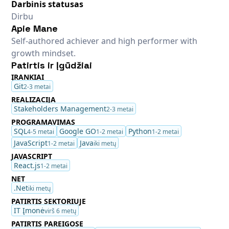
Darbinis statusas
Dirbu
Apie Mane
Self-authored achiever and high performer with
growth mindset.
Patirtis ir Įgūdžiai
ĮRANKIAI
Git
2-3 metai
REALIZACIJA
Stakeholders Management
2-3 metai
PROGRAMAVIMAS
SQL
Google GO
Python
4-5 metai
1-2 metai
1-2 metai
JavaScript
Java
1-2 metai
iki metų
JAVASCRIPT
React.js
1-2 metai
NET
.Net
iki metų
PATIRTIS SEKTORIUJE
IT Įmonė
virš 6 metų
PATIRTIS PAREIGOSE