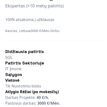
Ekspertas (+10 metų patirtis)
100% atsakoma į užklausas
Kaunas, Lietuva
3000 €/Mėn.
Dirbu
Didžiausia patirtis
SQL
Patirtis Sektoriuje
IT Įmonė
Sąlygos
Vietovė
Tik Nuotoliniu būdu
Atlygio Rėžiai (po mokesčių)
Darbas Projekte:
40 €/h
,
Pastovus darbas:
3000 €/Mėn.