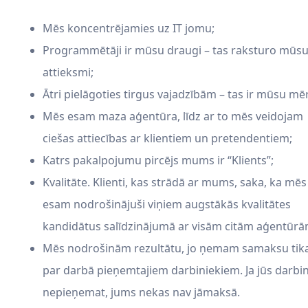
Mēs koncentrējamies uz IT jomu;
Programmētāji ir mūsu draugi – tas raksturo mūs
attieksmi;
Ātri pielāgoties tirgus vajadzībām – tas ir mūsu mēr
Mēs esam maza aģentūra, līdz ar to mēs veidojam
ciešas attiecības ar klientiem un pretendentiem;
Katrs pakalpojumu pircējs mums ir “Klients”;
Kvalitāte. Klienti, kas strādā ar mums, saka, ka mēs
esam nodrošinājuši viņiem augstākās kvalitātes
kandidātus salīdzinājumā ar visām citām aģentūrā
Mēs nodrošinām rezultātu, jo ņemam samaksu tik
par darbā pieņemtajiem darbiniekiem. Ja jūs darbi
nepieņemat, jums nekas nav jāmaksā.