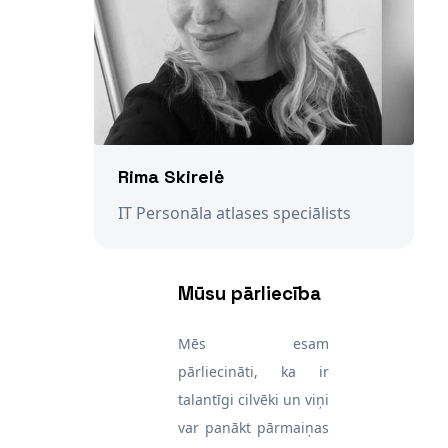
Rima Skirelė
IT Personāla atlases speciālists
Mūsu pārliecība
Mēs esam
pārliecināti, ka ir
talantīgi cilvēki un viņi
var panākt pārmaiņas