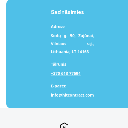
Sazināsimies
Adrese
Sodų g. 50, Zujūnai,
Vilniaus raj.,
Lithuania, LT-14163
Tālrunis
+370 613 77694
E-pasts:
info@hitcontract.com