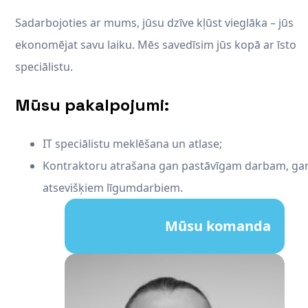
Sadarbojoties ar mums, jūsu dzīve kļūst vieglāka – jūs
ekonomējat savu laiku. Mēs savedīsim jūs kopā ar īsto
speciālistu.
Mūsu pakalpojumi:
IT speciālistu meklēšana un atlase;
Kontraktoru atrašana gan pastāvīgam darbam, ga
atsevišķiem līgumdarbiem.
Mūsu komanda