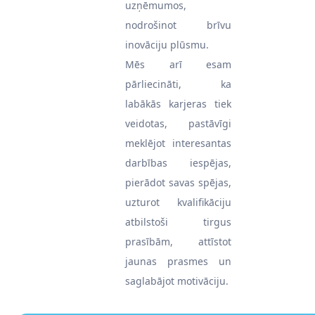
uzņēmumos,
nodrošinot brīvu
inovāciju plūsmu.
Mēs arī esam
pārliecināti, ka
labākās karjeras tiek
veidotas, pastāvīgi
meklējot interesantas
darbības iespējas,
pierādot savas spējas,
uzturot kvalifikāciju
atbilstoši tirgus
prasībām, attīstot
jaunas prasmes un
saglabājot motivāciju.