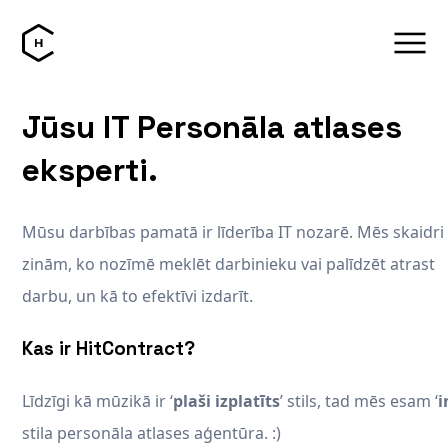
Jūsu IT Personāla atlases
eksperti.
Mūsu darbības pamatā ir līderība IT nozarē. Mēs skaidri
zinām, ko nozīmē meklēt darbinieku vai palīdzēt atrast
darbu, un kā to efektīvi izdarīt.
Kas ir HitContract?
Līdzīgi kā mūzikā ir ‘
plaši izplatīts
’ stils, tad mēs esam ‘
i
stila personāla atlases aģentūra. :)