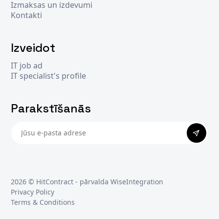
Izmaksas un izdevumi
Kontakti
Izveidot
IT job ad
IT specialist's profile
Parakstīšanās
PARAKS
2026 © Hit
Contract
- pārvalda
WiseIntegration
Privacy Policy
Terms & Conditions