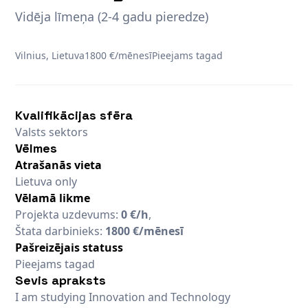
Vidēja līmeņa (2-4 gadu pieredze)
Vilnius, Lietuva
1800 €/mēnesī
Pieejams tagad
Kvalifikācijas sfēra
Valsts sektors
Vēlmes
Atrašanās vieta
Lietuva only
Vēlamā likme
Projekta uzdevums:
0 €/h
,
Štata darbinieks:
1800 €/mēnesī
Pašreizējais statuss
Pieejams tagad
Sevis apraksts
I am studying Innovation and Technology