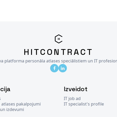
HITCONTRACT
īva platforma personāla atlases speciālistiem un IT profesio
cija
Izveidot
s
IT job ad
 atlases pakalpojumi
IT specialist's profile
 un izdevumi