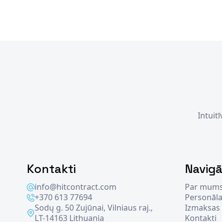
Intuit
Kontakti
Navigā
info@hitcontract.com
Par mum
+370 613 77694
Personāla
Sodų g. 50 Zujūnai, Vilniaus raj.,
Izmaksas
LT-14163 Lithuania
Kontakti