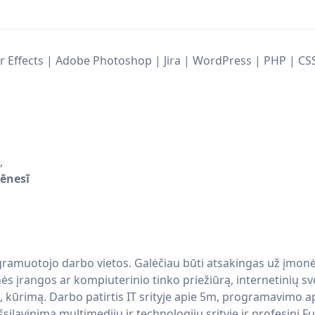
ter Effects | Adobe Photoshop | Jira | WordPress | PHP | C
,
ēnesī
ogramuotojo darbo vietos. Galėčiau būti atsakingas už įmon
s įrangos ar kompiuterinio tinko priežiūrą, internetinių sv
, kūrimą. Darbo patirtis IT srityje apie 5m, programavimo ap
silavinimą multimedijų ir technologijų srityje ir profesinį Fu