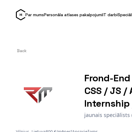
Par mums
Personāla atlases pakalpojumi
IT darbi
Speciāl
Back
Frond-End 
CSS / JS /
Internship
jaunais speciālists
Vilnius, Lietuva
800 €/mēnesī
Apspriežams