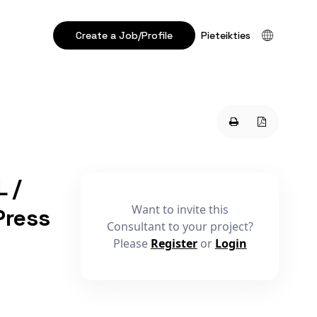
Create a Job/Profile
Pieteikties
 /
Want to invite this
Press
Consultant to your project?
Please
Register
or
Login