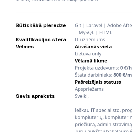
Būtiskākā pieredze
Git | Laravel | Adobe Af
| MySQL | HTML
Kvalifikācijas sfēra
IT uzņēmums
Vēlmes
Atrašanās vieta
Lietuva only
Vēlamā likme
Projekta uzdevums:
0 €/h
Štata darbinieks:
800 €/m
Pašreizējais statuss
Apspriežams
Sevis apraksts
Sveiki,
Ieškau IT specialisto, pr
kompiuterių, kompiuterinė
priežiūrą, administravimą
Turiu aukštąjį bakalauro iš