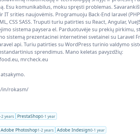
ą. Esu komunikabilus, moku spręsti problemas. Savarankiš
IT srities naujovėmis. Programuoju Back-End laravel (PHP)
L, CSS SASS. Truputi turiu patirties su React, Angular, VueJS
mo sistema paysera el. Parduotuvėje su prekių pirkimu, st
o sistemą prezentacinei internetinei svetainei su Laravel 
Laravel api. Turiu patirties su WordPress turinio valdymo sis
nestandartinius sprendimus. Mano keletas pavyzdžių:
food.eu, mrcheck.eu
u atsakymo.
m/in/rokasm/
PrestaShop
-2 years
0-1 year
Adobe Photoshop
Adobe Indesign
1-2 years
0-1 year