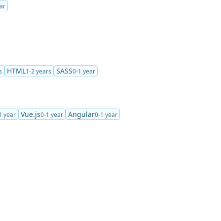
ar
HTML
SASS
s
1-2 years
0-1 year
Vue.js
Angular
1 year
0-1 year
0-1 year