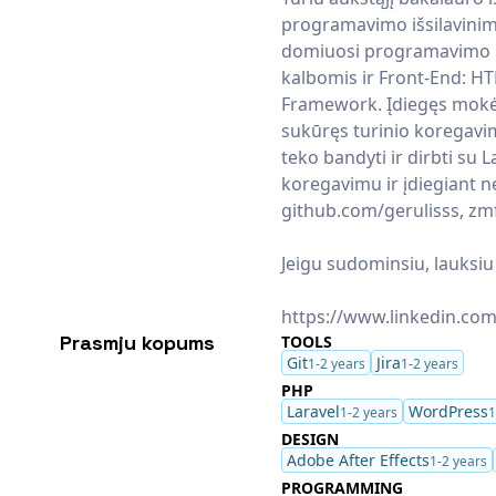
programavimo išsilavinim
domiuosi programavimo ir 
kalbomis ir Front-End: HTM
Framework. Įdiegęs mokėji
sukūręs turinio koregavim
teko bandyti ir dirbti su 
koregavimu ir įdiegiant 
github.com/gerulisss, zm
Jeigu sudominsiu, lauksi
https://www.linkedin.co
Prasmju kopums
TOOLS
Git
Jira
1-2 years
1-2 years
PHP
Laravel
WordPress
1-2 years
1
DESIGN
Adobe After Effects
1-2 years
PROGRAMMING