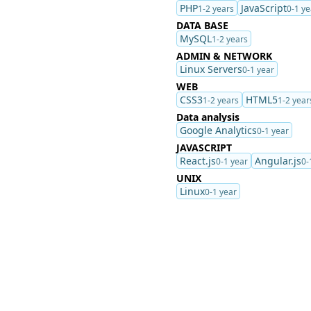
PHP
JavaScript
1-2 years
0-1 ye
DATA BASE
MySQL
1-2 years
ADMIN & NETWORK
Linux Servers
0-1 year
WEB
CSS3
HTML5
1-2 years
1-2 year
Data analysis
Google Analytics
0-1 year
JAVASCRIPT
React.js
Angular.js
0-1 year
0-
UNIX
Linux
0-1 year