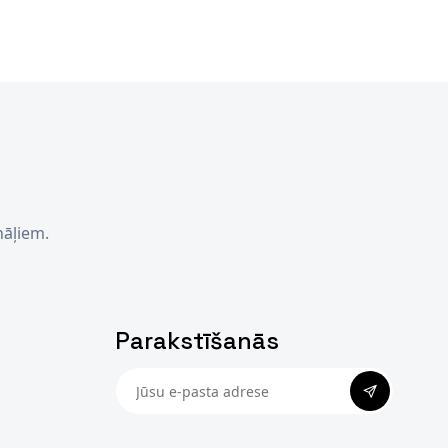
nāļiem.
Parakstīšanās
PARAKSTĪTI