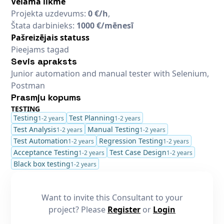
Vēlamā likme
Projekta uzdevums:
0 €/h
,
Štata darbinieks:
1000 €/mēnesī
Pašreizējais statuss
Pieejams tagad
Sevis apraksts
Junior automation and manual tester with Selenium,
Postman
Prasmju kopums
TESTING
Testing
Test Planning
1-2 years
1-2 years
Test Analysis
Manual Testing
1-2 years
1-2 years
Test Automation
Regression Testing
1-2 years
1-2 years
Acceptance Testing
Test Case Design
1-2 years
1-2 years
Black box testing
1-2 years
Want to invite this Consultant to your
project? Please
Register
or
Login